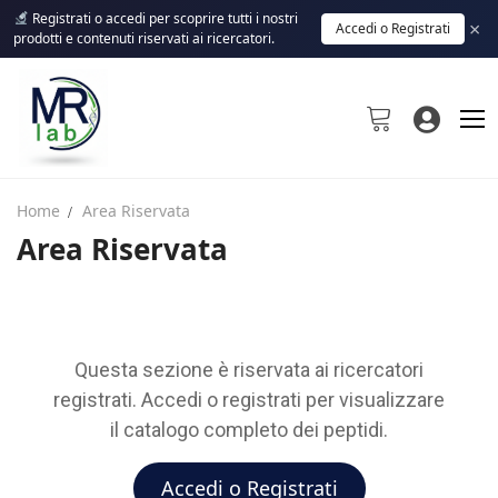
Registrati o accedi per scoprire tutti i nostri
×
Accedi o Registrati
prodotti e contenuti riservati ai ricercatori.
Home
Area Riservata
Area Riservata
Home
Shop
Questa sezione è riservata ai ricercatori
Chi Siamo
registrati. Accedi o registrati per visualizzare
il catalogo completo dei peptidi.
Contattaci
Accedi o Registrati